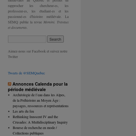
médiévales au Québec et permet de
rapprocher les chercheur-es, les
professeur-es, les étudiant-es et les
passionné-es d'histoire médiévale. La
SÉMQ publie la revue
Memini. Travaux
et documents
.
Aimez-nous sur Facebook et suivez notre
Twitter
Tweets de @SEMQuebec
Annonces Calenda pour la
période médiévale
Archéologie de l’eau dans les Alpes,
de la Préhistoire au Moyen Âge :
paysages, ressources et représentations
Les arts du feu
Rethinking Innocent IV and the
Crusades: A Multidisciplinary Inquiry
Bourse de recherche en mode /
Collections publiques