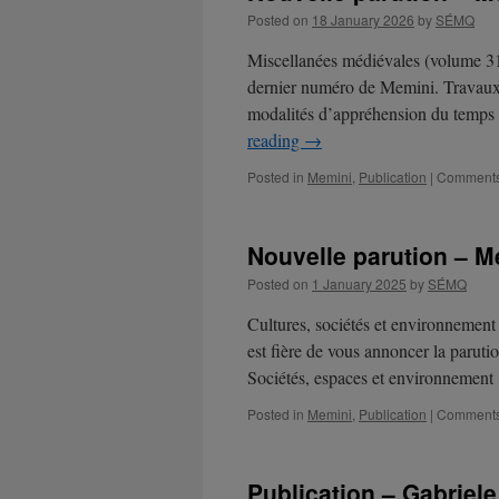
Posted on
18 January 2026
by
SÉMQ
Miscellanées médiévales (volume 3
dernier numéro de Memini. Travaux 
modalités d’appréhension du temps s
reading
→
Posted in
Memini
,
Publication
|
Comments
Nouvelle parution – M
Posted on
1 January 2025
by
SÉMQ
Cultures, sociétés et environnemen
est fière de vous annoncer la parut
Sociétés, espaces et environnement
Posted in
Memini
,
Publication
|
Comments
Publication – Gabriele