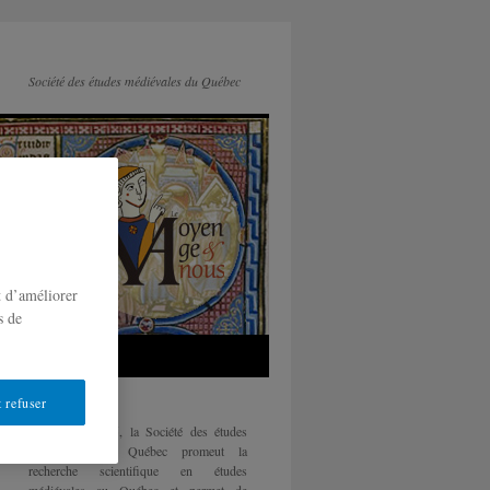
Société des études médiévales du Québec
t d’améliorer
s de
 refuser
Fondée en 1985, la Société des études
médiévales du Québec promeut la
recherche scientifique en études