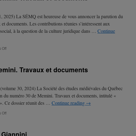
1, 2025) La SÉMQ est heureuse de vous annoncer la parution du
et documents. Les contributions réunies s’intéressent aux
ocial, à la question de la culture juridique dans …
Continue
on
 Off
Nouvelle
parution
–
emini. Travaux et documents
Memini.
Travaux
et
documents
t (volume 30, 2024) La Société des études médiévales du Québec
ion du numéro 30 de Memini. Travaux et documents, intitulé «
 ». Ce dossier réunit des …
Continue reading
→
on
 Off
Nouvelle
parution
–
 Giannini
Memini.