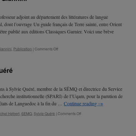
Travaux
et
documents
rofesseur adjoint au département des littératures de langue
l, dont l’ouvrage Un guide français de Terre sainte, entre Orient
’être publié aux éditions Classiques Garnier. Voici une brève
on
iannini
,
Publication
|
Comments Off
Publication
–
Gabriele
Quéré
Giannini
ions à Sylvie Quéré, membre de la SÉMQ et directrice du Service
echerche institutionnelle (SPARI) de l’Uqam, pour la parution de
 États de Languedoc à la fin du …
Continue reading
→
on
chel Hébert
,
SEMQ
,
Sylvie Quéré
|
Comments Off
Publication
–
Sylvie
Quéré