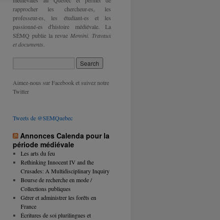
médiévales au Québec et permet de
rapprocher les chercheur-es, les
professeur-es, les étudiant-es et les
passionné-es d'histoire médiévale. La
SÉMQ publie la revue
Memini. Travaux
et documents
.
Aimez-nous sur Facebook et suivez notre
Twitter
Tweets de @SEMQuebec
Annonces Calenda pour la
période médiévale
Les arts du feu
Rethinking Innocent IV and the
Crusades: A Multidisciplinary Inquiry
Bourse de recherche en mode /
Collections publiques
Gérer et administrer les forêts en
France
Écritures de soi plurilingues et