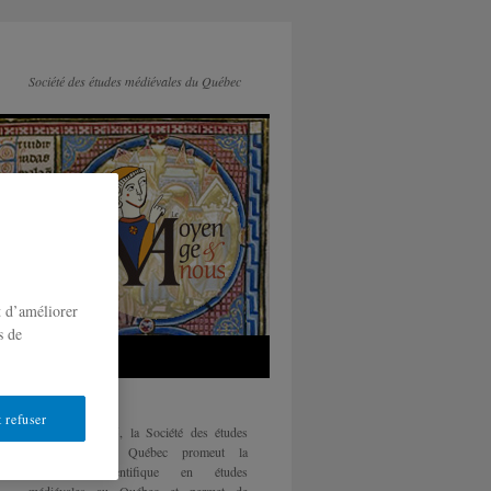
Société des études médiévales du Québec
t d’améliorer
s de
 refuser
Fondée en 1985, la Société des études
médiévales du Québec promeut la
recherche scientifique en études