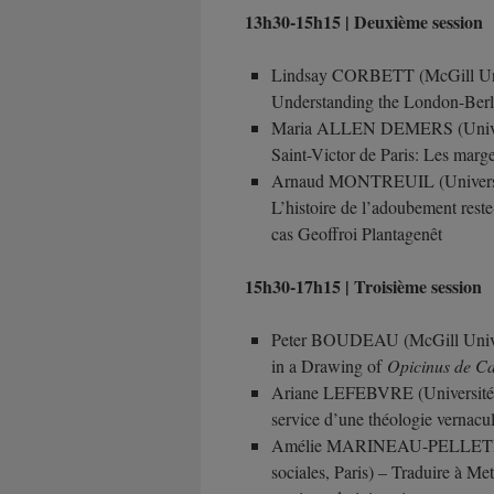
13h30-15h15 | Deuxième session
Lindsay CORBETT (McGill Univ
Understanding the London-Berl
Maria ALLEN DEMERS (Universit
Saint-Victor de Paris: Les marg
Arnaud MONTREUIL (Université 
L’histoire de l’adoubement reste-
cas Geoffroi Plantagenêt
15h30-17h15 | Troisième session
Peter BOUDEAU (McGill Univer
in a Drawing of
Opicinus de Ca
Ariane LEFEBVRE (Université
service d’une théologie vernacul
Amélie MARINEAU-PELLETIER (U
sociales, Paris) – Traduire à Met