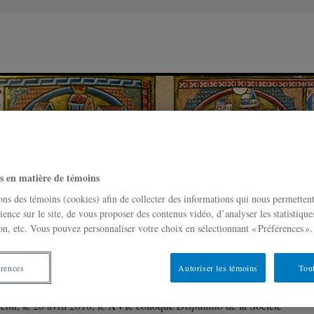
s en matière de témoins
ons des témoins (cookies) afin de collecter des informations qui nous permetten
ience sur le site, de vous proposer des contenus vidéo, d’analyser les statistique
on, etc. Vous pouvez personnaliser votre choix en sélectionnant « Préférences ».
oque Disputatio
Devenir membre
Nous joindre
érences
Autoriser les témoins
Tout
 tenu, le 28 avril 2018, le XVIe colloque
Disputatio
de la Société