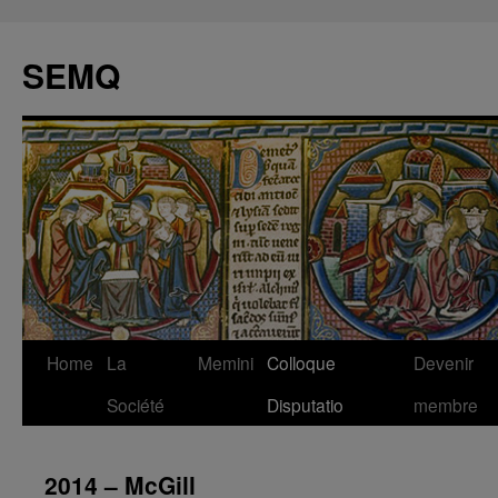
Skip
to
SEMQ
content
Home
La
Memini
Colloque
Devenir
Société
Disputatio
membre
2014 – McGill