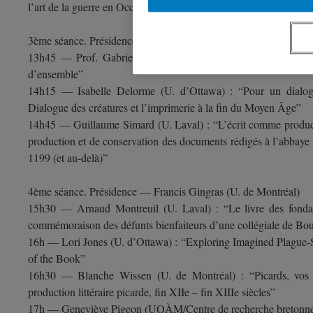
l’art de la guerre en Occident aux XIIIe et XIVe siècles : antérior
3ème séance. Présidence — Michel Hébert (UQÀM)
13h45 — Prof. Gabriele Giannini (U. de Montréal) : “Fragment
d’ensemble”
14h15 — Isabelle Delorme (U. d’Ottawa) : “Pour un dialogu
Dialogue des créatures et l’imprimerie à la fin du Moyen Âge”
14h45 — Guillaume Simard (U. Laval) : “L’écrit comme product
production et de conservation des documents rédigés à l’abbaye 
1199 (et au-delà)”
4ème séance. Présidence — Francis Gingras (U. de Montréal)
15h30 — Arnaud Montreuil (U. Laval) : “Le livre des fonda
commémoraison des défunts bienfaiteurs d’une collégiale de B
16h — Lori Jones (U. d’Ottawa) : “Exploring Imagined Plague-
of the Book”
16h30 — Blanche Wissen (U. de Montréal) : “Picards, vos pa
production littéraire picarde, fin XIIe – fin XIIIe siècles”
17h — Geneviève Pigeon (UQÀM/Centre de recherche bretonne e