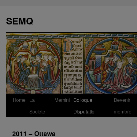
Skip
to
SEMQ
content
Home
La
Memini
Colloque
Devenir
Société
Disputatio
membre
2011 – Ottawa