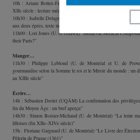
10h : Ariane Bottex-Ferragne (U. McGill) “L’imprégnation ép
XIIe siècle : lecture médiévale ou lecture moderne ?”
10h30 : Isabelle Delage-Béland (U. McGill) “Incipit et mise en re
aux deux épées, texte initial du manuscrit BnF fr. 12603”
11h00 : Lori Jones (U. of Ottawa) “Medieval Medical Composit
their Parts?”
Manger…
11h30 : Philippe Leblond (U. de Montréal et U. de Prove
gourmandise selon la Somme le roi et le Miroir du monde : un di
au XIIIe siècle”
Écrire…
14h : Sébastien Drolet (UQÀM) La confirmation des privilèges u
fin du Moyen Âge : un bref aperçu”
14h30 : Simon Boisier-Michaud (U. de Montréal) “La lente march
lilloises (fin XIIe–XIVe siècle)”
15h : Floriane Gaignard (U. de Montréal) “Le Livre des Électio
Pèlerin de Prusse (1361)”