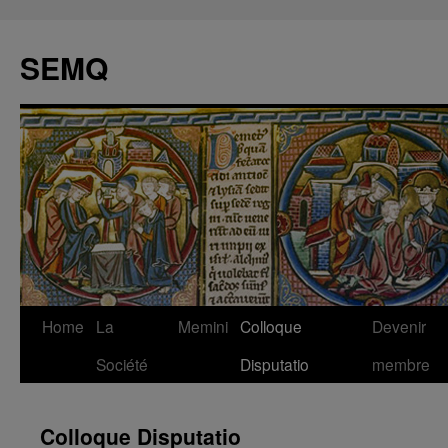
Skip
to
SEMQ
content
Home
La
Memini
Colloque
Devenir
Société
Disputatio
membre
Colloque Disputatio